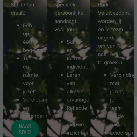
SOLO om
specifieke
Park
draait.
persoonlijke
Veluwezoom,
aandacht
worden jij
Eén-
voor jou.
en je team
op-
uitgedaagd
één
Samen
om van “ik”
begeleiding
en
naar “wij”
Tijd
toch
te groeien
en
individueel
ruimte
Leren
Verbinding
voor
van
met
jezelf
elkaars
jezelf,
Verdieping
ervaringen
je
en
Reflectie
team
verandering
en
en de
nieuwe
natuur
NAAR
SOLO
inzichten
Leiderscha