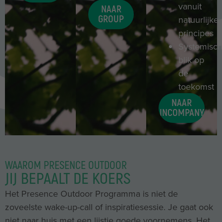
vanuit
NAAR
GROUP
natuurlijke
principes
Systemisc
blik op
de
toekomst
NAAR
INCOMPANY
WAAROM PRESENCE OUTDOOR
JIJ BEPAALT DE KOERS
Het Presence Outdoor Programma is niet de
zoveelste wake-up-call of inspiratiesessie. Je gaat ook
niet naar huis met een lijstje goede voornemens. Het