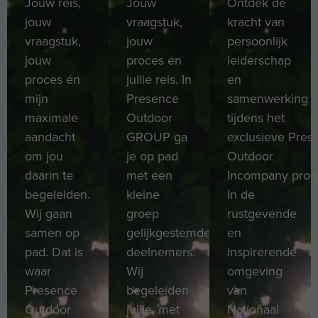
Jouw reis,
Jouw
Ontdek de
jouw
vraagstuk,
kracht van
vraagstuk,
jouw
persoonlijk
jouw
proces en
leiderschap
proces én
jullie reis. In
en
mijn
Presence
samenwerking
maximale
Outdoor
tijdens het
aandacht
GROUP ga
exclusieve Pres
om jou
je op pad
Outdoor
daarin te
met een
Incompany pro
begeleiden.
kleine
In de
Wij gaan
groep
rustgevende
samen op
gelijkgestemde
en
pad. Dat is
deelnemers.
inspirerende
waar
Wij
omgeving
Presence
begeleiden
van
Outdoor
jullie, met
Nationaal