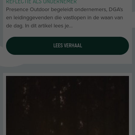
REFLECTIE ALS ONDERNEMER
Presence Outdoor begeleidt ondernemers, DGA's
en leidinggevenden die vastlopen in de waan van
de dag. In dit artikel lees je...
LEES VERHAAL