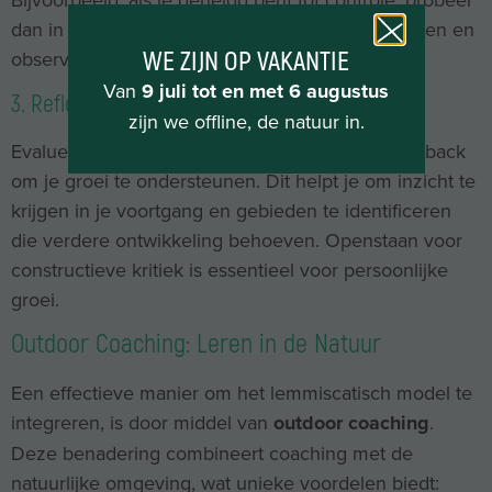
dan in een low-stakes situatie wat meer los te laten en
observeer het resultaat.
WE ZIJN OP VAKANTIE
Van
9 juli tot en met 6 augustus
3. Reflectie en Feedback
zijn we offline, de natuur in.
Evalueer regelmatig je ervaringen en vraag feedback
om je groei te ondersteunen. Dit helpt je om inzicht te
krijgen in je voortgang en gebieden te identificeren
die verdere ontwikkeling behoeven. Openstaan voor
constructieve kritiek is essentieel voor persoonlijke
groei.
Outdoor Coaching: Leren in de Natuur
Een effectieve manier om het lemmiscatisch model te
integreren, is door middel van
outdoor coaching
.
Deze benadering combineert coaching met de
natuurlijke omgeving, wat unieke voordelen biedt: