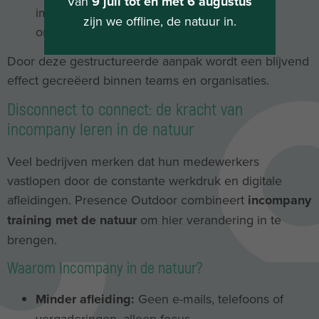
Van
9 juli tot en met 6 augustus
impact en aanbevelingen voor verdere
zijn we offline, de natuur in.
ontwikkeling.
Door deze gestructureerde aanpak wordt een blijvend
effect gecreëerd binnen teams en organisaties.
Disconnect to connect: de kracht van
incompany leren in de natuur
Veel bedrijven merken dat hun medewerkers
vastlopen door de constante werkdruk en digitale
afleidingen. Presence Outdoor combineert
incompany
training met de natuur
om hier verandering in te
brengen.
Waarom Incompany in de natuur?
Minder afleiding:
Geen e-mails, telefoons of
vergaderingen, alleen focus.