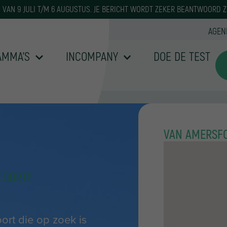
IE VAN 9 JULI T/M 6 AUGUSTUS. JE BERICHT WORDT ZEKER BEANTWOORD Z
AGEN
AMMA’S
INCOMPANY
DOE DE TEST
VAN AMERSF
FOORT?
ort die op zoek is