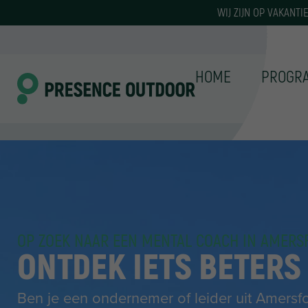
WIJ ZIJN OP VAKANT
HOME
PROGR
OP ZOEK NAAR EEN MENTAL COACH IN AMERS
ONTDEK IETS BETERS
Ben je een ondernemer of leider uit Amersfo