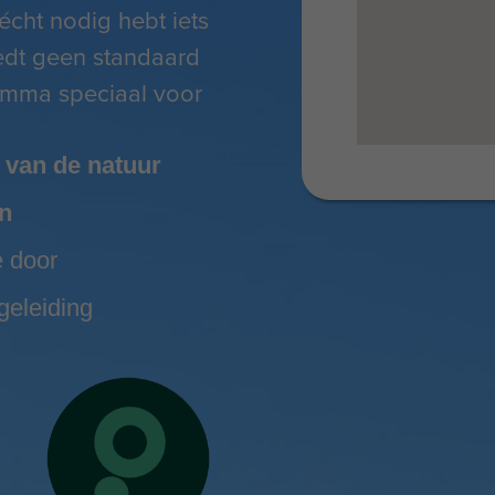
écht nodig hebt iets
edt geen standaard
amma speciaal voor
 van de natuur
n
e door
geleiding