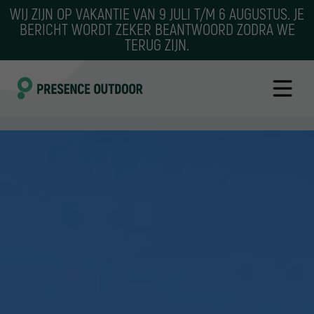
WIJ ZIJN OP VAKANTIE VAN 9 JULI T/M 6 AUGUSTUS. JE
BERICHT WORDT ZEKER BEANTWOORD ZODRA WE
TERUG ZIJN.