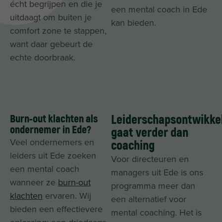
écht begrijpen en die je
een mental coach in Ede
uitdaagt om buiten je
kan bieden.
comfort zone te stappen,
want daar gebeurt de
echte doorbraak.
Burn-out klachten als
Leiderschapsontwikkel
ondernemer in Ede?
gaat verder dan
Veel ondernemers en
coaching
leiders uit Ede zoeken
Voor directeuren en
een mental coach
managers uit Ede is ons
wanneer ze
burn-out
programma meer dan
klachten
ervaren. Wij
een alternatief voor
bieden een effectievere
mental coaching. Het is