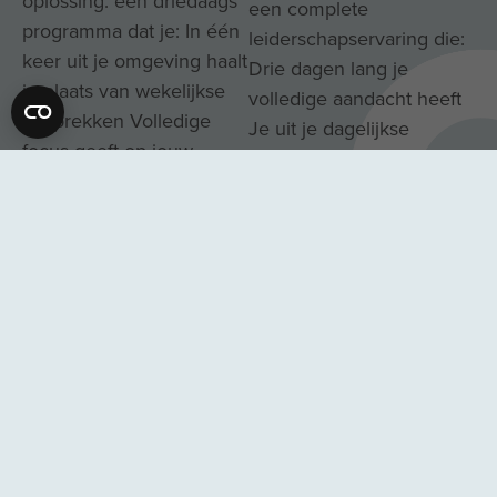
oplossing: een driedaags
een complete
programma dat je: In één
leiderschapservaring die:
keer uit je omgeving haalt
Drie dagen lang je
in plaats van wekelijkse
volledige aandacht heeft
gesprekken Volledige
Je uit je dagelijkse
focus geeft op jouw
patroon haalt Je
herstel in plaats van
confronteert met jezelf in
tussendoor afspraken
een natuurlijke omgeving
Direct verbindt met je
Blijvende inzichten geeft
authentieke zelf in plaats
die doorwerken in je
van theoretische
leiderschap
concepten Praktische
handvatten biedt die
passen bij jouw
ondernemerschap
ONTDEK OF ONS PROGRAMMA