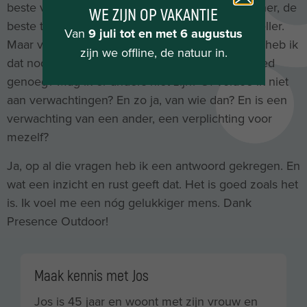
beste vader, de beste in mijn vak, de beste partner, de
WE ZIJN OP VAKANTIE
beste trainer/coach in de sport. Meer, hoger, sneller.
Van
9 juli tot en met 6 augustus
Maar van wie moet ik dat? En waarom? Waarom heb ik
zijn we offline, de natuur in.
dat nodig om dat na te streven? Is goed, niet goed
genoeg? Mag ik er anders niet zijn? Of voldoe ik niet
aan verwachtingen? En zo ja, van wie dan? En is een
verwachting van een ander, een verplichting voor
mezelf?
Ja, op al die vragen heb ik een antwoord gekregen. En
wat een inzicht en rust geeft dat. Het is goed zoals het
is. Ik voel me een nóg gelukkiger mens. Dank
Presence Outdoor!
Maak kennis met Jos
Jos is 45 jaar en woont met zijn vrouw en