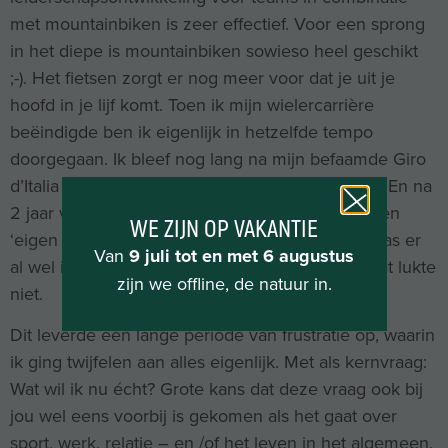
met mountainbiken is zeer effectief. Voor een sprong
in het diepe is mountainbiken sowieso heel geschikt
;-). Het fietsen zorgt er nog meer voor dat je uit je
hoofd in je lijf komt. Toen ik mijn wielercarrière
beëindigde ben ik eigenlijk in hetzelfde tempo
doorgegaan. Ik bleef nog lang na mijn befaamde Giro
d’Italia nog op kop van het peloton doorsleuren. En na
2 jaar vol met nieuwe ervaringen had ik nog geen
WE ZIJN OP VAKANTIE
‘eigen richting’ ontwikkeld. In vage contouren was er
Van
9 juli tot en met 6 augustus
al wel iets zichtbaar, maar concreet worden – dat lukte
zijn we offline, de natuur in.
niet.
Dit leverde een lange periode van frustratie op, waarin
ik ging twijfelen aan alles eigenlijk. Met als kernvraag:
Wat wil ik nu écht? Grote kans dat deze vraag ook bij
jou wel eens voorbij is gekomen als het gaat over
sport, werk, relatie – en /of het leven in het algemeen.